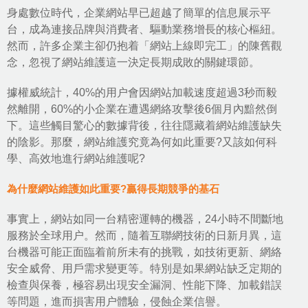
身處數位時代，企業網站早已超越了簡單的信息展示平
台，成為連接品牌與消費者、驅動業務增長的核心樞紐。
然而，許多企業主卻仍抱着「網站上線即完工」的陳舊觀
念，忽視了網站維護這一決定長期成敗的關鍵環節。
據權威統計，40%的用户會因網站加載速度超過3秒而毅
然離開，60%的小企業在遭遇網絡攻擊後6個月內黯然倒
下。這些觸目驚心的數據背後，往往隱藏着網站維護缺失
的陰影。那麼，
網站維護
究竟為何如此重要?又該如何科
學、高效地進行網站維護呢?
為什麼網站維護如此重要?贏得長期競爭的基石
事實上，網站如同一台精密運轉的機器，24小時不間斷地
服務於全球用户。然而，隨着互聯網技術的日新月異，這
台機器可能正面臨着前所未有的挑戰，如技術更新、
網絡
安全
威脅、用戶需求變更等。特別是如果網站缺乏定期的
檢查與保養，極容易出現安全漏洞、性能下降、加載錯誤
等問題，進而損害用户體驗，侵蝕企業信譽。