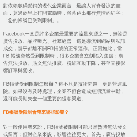
對依賴
數碼營銷
的現代企業而言，最讓人背脊發涼的畫
面，莫過於早上打開電腦時，螢幕跳出那行無情的紅字：
「您的帳號已受到限制」。
Facebook
一直是許多企業最重要的流量來源之一，無論是
廣告投放
、品牌曝光、
社羣經營
，還是導流到網站與私訊
成交，幾乎都離不開FB帳號的正常運作。正因如此，當
FB 帳號突然受到限制時，很多企業會立刻陷入焦慮：廣
告無法投放、貼文無法推廣、粉絲互動下降，甚至直接影
響訂單與營收。
FB帳號受到限制怎麼辦
？這不只是技術問題，更是營運風
險。如果沒有及時處理，企業不但會造成短期流量中斷，
還可能長期失去一個重要的獲客渠道。
FB帳號受限制會帶來哪些影響？
對一般使用者來説，FB帳號被限制可能只是暫時無法發文
或留言；但對企業來説，影響往往更大。首先，廣告投放