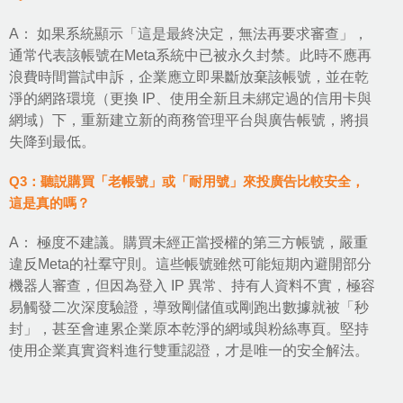
A： 如果系統顯示「這是最終決定，無法再要求審查」，
通常代表該帳號在Meta系統中已被永久封禁。此時不應再
浪費時間嘗試申訴，企業應立即果斷放棄該帳號，並在乾
淨的網路環境（更換 IP、使用全新且未綁定過的信用卡與
網域）下，重新建立新的商務管理平台與廣告帳號，將損
失降到最低。
Q3：聽説購買「老帳號」或「耐用號」來投廣告比較安全，
這是真的嗎？
A： 極度不建議。購買未經正當授權的第三方帳號，嚴重
違反Meta的社羣守則。這些帳號雖然可能短期內避開部分
機器人審查，但因為登入 IP 異常、持有人資料不實，極容
易觸發二次深度驗證，導致剛儲值或剛跑出數據就被「秒
封」，甚至會連累企業原本乾淨的網域與粉絲專頁。堅持
使用企業真實資料進行雙重認證，才是唯一的安全解法。