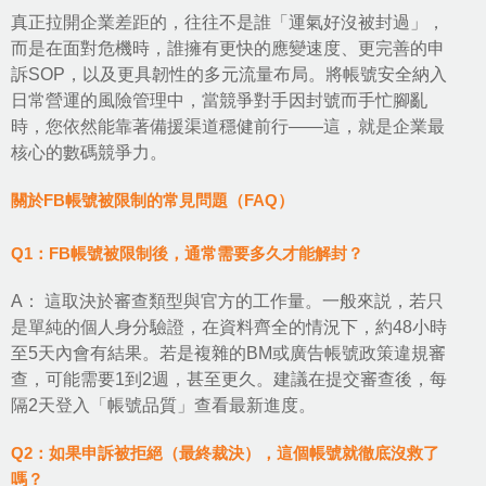
真正拉開企業差距的，往往不是誰「運氣好沒被封過」，
而是在面對危機時，誰擁有更快的應變速度、更完善的申
訴SOP，以及更具韌性的多元流量布局。將帳號安全納入
日常營運的風險管理中，當競爭對手因封號而手忙腳亂
時，您依然能靠著備援渠道穩健前行——這，就是企業最
核心的數碼競爭力。
關於FB帳號被限制的常見問題（FAQ）
Q1：FB帳號被限制後，通常需要多久才能解封？
A： 這取決於審查類型與官方的工作量。一般來説，若只
是單純的個人身分驗證，在資料齊全的情況下，約48小時
至5天內會有結果。若是複雜的BM或廣告帳號政策違規審
查，可能需要1到2週，甚至更久。建議在提交審查後，每
隔2天登入「帳號品質」查看最新進度。
Q2：如果申訴被拒絕（最終裁決），這個帳號就徹底沒救了
嗎？