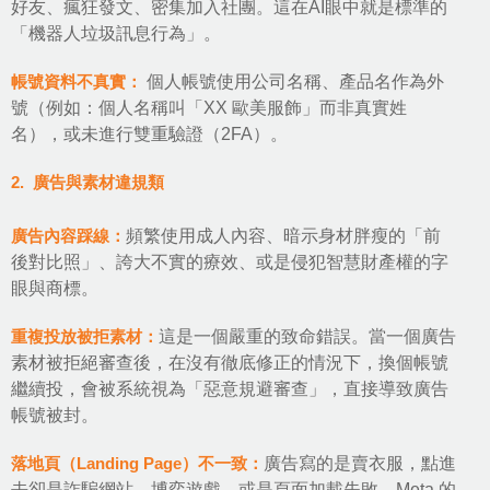
好友、瘋狂發文、密集加入社團。這在AI眼中就是標準的
「機器人垃圾訊息行為」。
帳號資料不真實：
個人帳號使用公司名稱、產品名作為外
號（例如：個人名稱叫「XX 歐美服飾」而非真實姓
名），或未進行雙重驗證（2FA）。
2. 廣告與素材違規類
廣告內容踩線：
頻繁使用成人內容、暗示身材胖瘦的「前
後對比照」、誇大不實的療效、或是侵犯智慧財產權的字
眼與商標。
重複投放被拒素材：
這是一個嚴重的致命錯誤。當一個廣告
素材被拒絕審查後，在沒有徹底修正的情況下，換個帳號
繼續投，會被系統視為「惡意規避審查」，直接導致廣告
帳號被封。
落地頁（Landing Page）不一致：
廣告寫的是賣衣服，點進
去卻是詐騙網站、博弈遊戲，或是頁面加載失敗。Meta 的