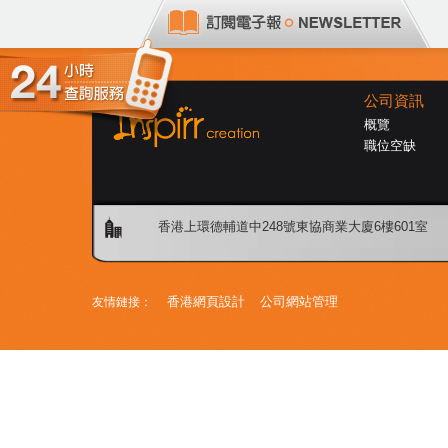
公司資訊
概覽
職位空缺
香港上環德輔道中248號東協商業大廈6樓601室
香港網頁設計
公司網站管理
友情鏈接：