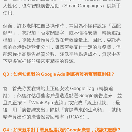
人性化，也有智能廣告活動（Smart Campaigns）供新手
使用。
然而，許多老闆在自己操作時，常因為不懂得設定「匹配
類型」、忘記加「否定關鍵字」或不懂得安裝「轉換追蹤
標籤」，導致大量預算浪費在無效流量上。因此，委託專
業的香港數碼營銷公司，雖然需要支付一定的服務費，但
能幫你提高廣告品質分數、降低平均點選成本，無形中省
下更多冤枉錢並帶來更精準的客源。
Q3：如何知道我的 Google Ads 到底有沒有幫我賺到錢？
答：首先你要在網站上正確安裝 Google Tag（轉換追
蹤）；然後評估哪些客戶是透過點選Google廣告進來，並
且真正按下「WhatsApp 查詢」或完成「線上付款」；最
後，用「廣告總支出」除以「實際帶來的生意額」，就能
精準算出你的廣告投資回報率（ROAS）。
Q4：如果競爭對手惡意點選我的Google廣告，我該怎麼辦？