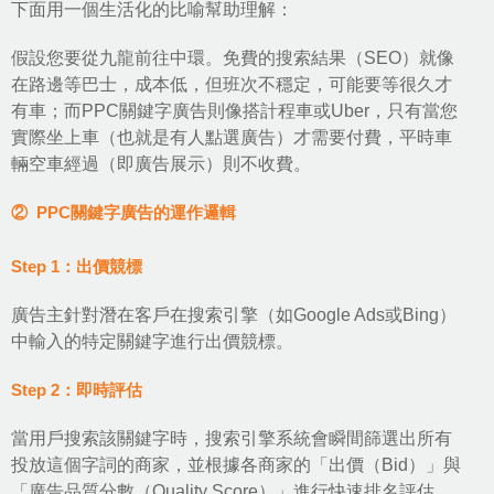
下面用一個生活化的比喻幫助理解：
假設您要從九龍前往中環。免費的搜索結果（SEO）就像
在路邊等巴士，成本低，但班次不穩定，可能要等很久才
有車；而PPC關鍵字廣告則像搭計程車或Uber，只有當您
實際坐上車（也就是有人點選廣告）才需要付費，平時車
輛空車經過（即廣告展示）則不收費。
② PPC關鍵字廣告的運作邏輯
Step 1：出價競標
廣告主針對潛在客戶在搜索引擎（如Google Ads或Bing）
中輸入的特定關鍵字進行出價競標。
Step 2：即時評估
當用戶搜索該關鍵字時，搜索引擎系統會瞬間篩選出所有
投放這個字詞的商家，並根據各商家的「出價（Bid）」與
「廣告品質分數（Quality Score）」進行快速排名評估。