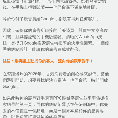
速度極慢（超過3秒）、找不到電話號碼、沒有寫清楚價
錢、在手機上很難閱讀——他們會毫不猶豫地離開。
等於你付了廣告費給Google，卻沒有得到任何客戶。
因此，確保你的廣告所鏈接的「著陸頁」與廣告文案高度
相關，且具備流暢的手機版體驗、清晰的WhatsApp按
鈕，是提升Google搜索廣告轉換率的決定性因素。一個優
秀的網站設計，能讓你的廣告費成效翻倍。
結語：別再讓主動找你的客人，流向你的競爭對手！
在資訊爆炸的2026年，香港消費者的耐心越來越低。當他
們遇到問題、想要尋找解決方案時，他們會第一時間開啟
Google。
如果此時你的競爭對手購買PPC關鍵字廣告並牢牢佔據搜
索結果的第一頁，而你的網站卻隱形在茫茫網海中。你失
去的不僅僅是一個點選，而是一個原本屬於你的忠實客
戶，以及這筆訂單背後的終身價值。