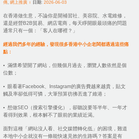
傳
,
網上推廣
日期:
2026-06-03
在香港做生意，不論你是開補習社、美容院、水電維修，
還是經營B2B貿易、網店電商，每天睜開眼最頭痛的問題
通常只有一個：「客人在哪裡？」
經過我們多年的經驗，發現很多香港中小企老闆都遇過這些痛
點：
• 滿懷希望開了網站，但幾個月過去，瀏覽人數依然是個
位數；
• 眼看著Facebook、Instagram的廣告費越來越貴，貼文
觸及率卻低得可憐，大筆預算彷彿丟進了維港；
• 想做
SEO
（搜索引擎優化），卻聽說要等半年、一年才
看得到效果，根本解不了眼前的業績近渴。
面對這種「網站沒人看、社交媒體轉化低」的困境，難道
本地中小企就沒有一條能快速見效的生路嗎？答案是有