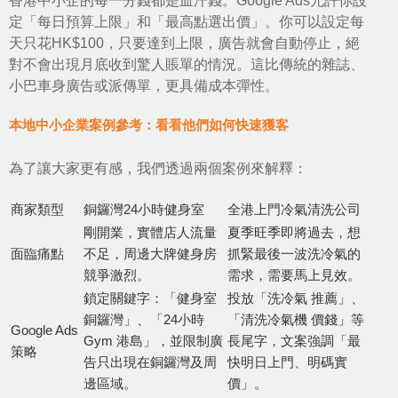
香港中小企的每一分錢都是血汗錢。Google Ads允許你設
定「每日預算上限」和「最高點選出價」。你可以設定每
天只花HK$100，只要達到上限，廣告就會自動停止，絕
對不會出現月底收到驚人賬單的情況。這比傳統的雜誌、
小巴車身廣告或派傳單，更具備成本彈性。
本地中小企業案例參考：看看他們如何快速獲客
為了讓大家更有感，我們透過兩個案例來解釋：
商家類型
銅鑼灣24小時健身室
全港上門冷氣清洗公司
剛開業，實體店人流量
夏季旺季即將過去，想
面臨痛點
不足，周邊大牌健身房
抓緊最後一波洗冷氣的
競爭激烈。
需求，需要馬上見效。
鎖定關鍵字：「健身室
投放「洗冷氣 推薦」、
銅鑼灣」、「24小時
「清洗冷氣機 價錢」等
Google Ads
Gym 港島」，並限制廣
長尾字，文案強調「最
策略
告只出現在銅鑼灣及周
快明日上門、明碼實
邊區域。
價」。